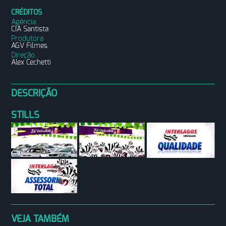
CRÉDITOS
Agência
CIA Santista
Produtora
AGV Filmes
Direção
Alex Cechetti
DESCRIÇÃO
STILLS
VEJA TAMBÉM