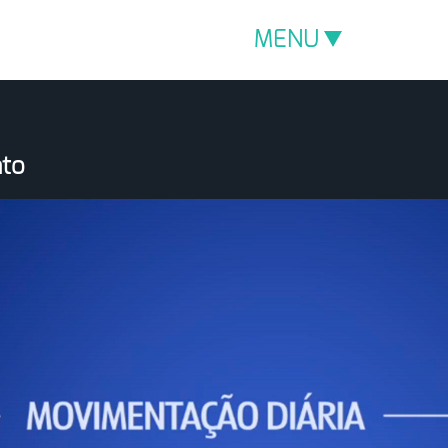
MENU
nto