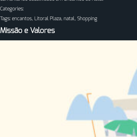
Categories:
Tags:
encantos
,
Litoral Plaza
,
natal
,
Shopping
Missão e Valores