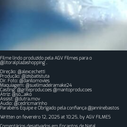
Filme lindo produzido pela AGV Filmes para o
@litoralplazashopping .
Direção: @alexcechetti
Produção: @izisbatistuta
Dir. Foto: @danilomovies
Maquiagem: @suelimadeiramake24
Casting: @griteproducoes @mantoproducoes
Atriz: @so_aiko
Assist: @dutra.mov
Audio: @cedricmarinho
Parabéns Equipe e Obrigado pela confiança @janninebastos
Written on fevereiro 12, 2025 at 10:25, by
AGV FILMES
Comentários desativados
em Encantos de Natal