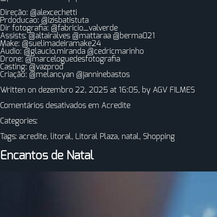
Direção: @alexcechetti
Prdoducao: @izisbatistuta
Dir fotografia: @fabricio_valverde
Assists: @altairalves @mattaraa @berma021
Make: @suelimadeiramake24
Áudio: @glaucio.miranda @cedricmarinho
Drone: @marceloguedesfotografia
Casting: @vazprod
Criação: @melancyan @janninebastos
Written on dezembro 22, 2025 at 16:05, by
AGV FILMES
Comentários desativados
em Acredite
Categories:
Tags:
acredite
,
litoral
,
Litoral Plaza
,
natal
,
Shopping
Encantos de Natal