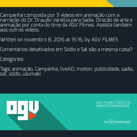
Campanha composta por 3 videos em animação com a
narração do Dr. Drauzio Varellla para Sadia. Direção de arte e
animação por conta do time da AGV Filmes. Assista também
aos outros videos.
Written on novembro 8, 2016 at 15:16, by
AGV FILMES
Comentários desativados
em Sódio e Sal são a mesma coisa?
Categories:
Tags:
animação
,
Campanha
,
liveAD
,
motion
,
publicidade
,
sadia
,
sal
,
sódio
,
uzumaki
AGV FILMES TODOS OS
DIREITOS RESERVADOS