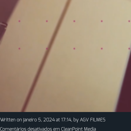
Written on janeiro 5, 2024 at 17:14, by
AGV FILMES
Comentários desativados
em CleanPoint Media