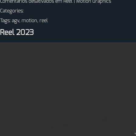
Comentários desativados
em Reel | Motion Graphics
Categories:
Tags:
agv
,
motion
,
reel
Reel 2023