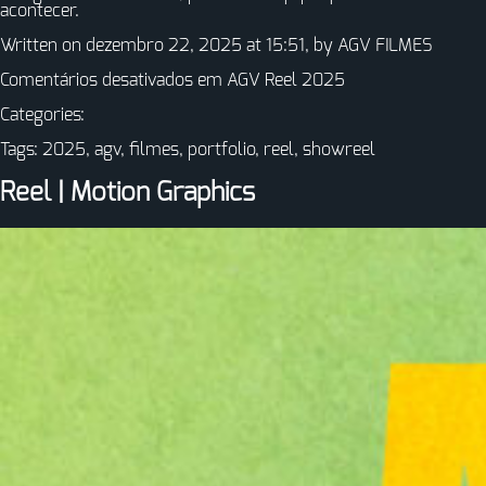
acontecer.
Written on dezembro 22, 2025 at 15:51, by
AGV FILMES
Comentários desativados
em AGV Reel 2025
Categories:
Tags:
2025
,
agv
,
filmes
,
portfolio
,
reel
,
showreel
Reel | Motion Graphics