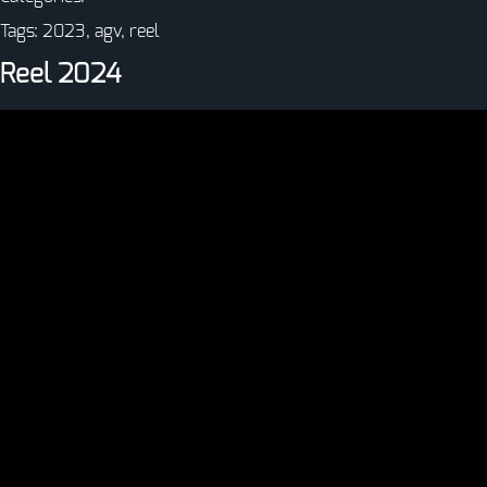
Tags:
2023
,
agv
,
reel
Reel 2024